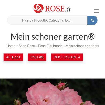
Toggl
navig
Mein schoner garten®
Home
-
Shop Rose
-
Rose Floribunde
-
Mein schoner garten®
ALTEZZA
COLORE
PARTICOLARITÀ