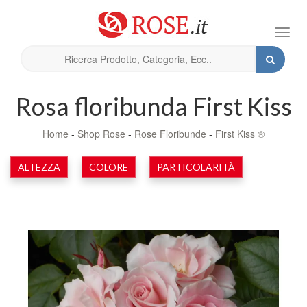
Toggl
navig
Rosa floribunda First Kiss
Home
-
Shop Rose
-
Rose Floribunde
-
First Kiss ®
ALTEZZA
COLORE
PARTICOLARITÀ