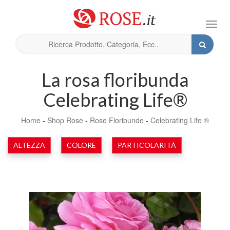
Toggl
navig
La rosa floribunda
Celebrating Life®
Home
-
Shop Rose
-
Rose Floribunde
-
Celebrating Life ®
ALTEZZA
COLORE
PARTICOLARITÀ