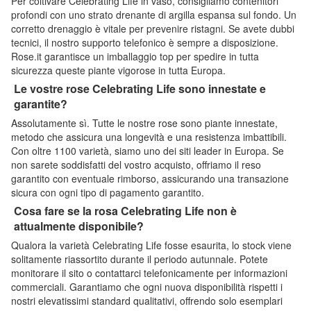
Per coltivare Celebrating Life in vaso, consigliamo contenitori
profondi con uno strato drenante di argilla espansa sul fondo. Un
corretto drenaggio è vitale per prevenire ristagni. Se avete dubbi
tecnici, il nostro supporto telefonico è sempre a disposizione.
Rose.it garantisce un imballaggio top per spedire in tutta
sicurezza queste piante vigorose in tutta Europa.
Le vostre rose Celebrating Life sono innestate e
garantite?
Assolutamente sì. Tutte le nostre rose sono piante innestate,
metodo che assicura una longevità e una resistenza imbattibili.
Con oltre 1100 varietà, siamo uno dei siti leader in Europa. Se
non sarete soddisfatti del vostro acquisto, offriamo il reso
garantito con eventuale rimborso, assicurando una transazione
sicura con ogni tipo di pagamento garantito.
Cosa fare se la rosa Celebrating Life non è
attualmente disponibile?
Qualora la varietà Celebrating Life fosse esaurita, lo stock viene
solitamente riassortito durante il periodo autunnale. Potete
monitorare il sito o contattarci telefonicamente per informazioni
commerciali. Garantiamo che ogni nuova disponibilità rispetti i
nostri elevatissimi standard qualitativi, offrendo solo esemplari