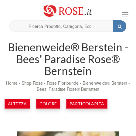
Toggl
navig
Bienenweide® Berstein -
Bees' Paradise Rose®
Bernstein
Home
-
Shop Rose
-
Rose Floribunde
-
Bienenweide® Berstein -
Bees' Paradise Rose® Bernstein
ALTEZZA
COLORE
PARTICOLARITÀ