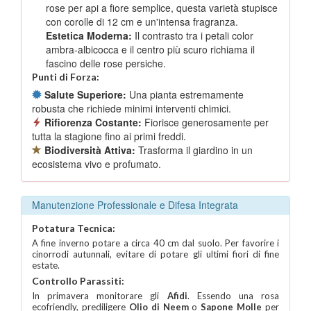
rose per api a fiore semplice, questa varietà stupisce
con corolle di 12 cm e un'intensa fragranza.
Estetica Moderna:
Il contrasto tra i petali color
ambra-albicocca e il centro più scuro richiama il
fascino delle rose persiche.
Punti di Forza:
Salute Superiore:
Una pianta estremamente
robusta che richiede minimi interventi chimici.
Rifiorenza Costante:
Fiorisce generosamente per
tutta la stagione fino ai primi freddi.
Biodiversità Attiva:
Trasforma il giardino in un
ecosistema vivo e profumato.
Manutenzione Professionale e Difesa Integrata
Potatura Tecnica:
A fine inverno potare a circa 40 cm dal suolo. Per favorire i
cinorrodi autunnali, evitare di potare gli ultimi fiori di fine
estate.
Controllo Parassiti:
In primavera monitorare gli
Afidi
. Essendo una rosa
ecofriendly, prediligere
Olio di Neem
o
Sapone Molle
per