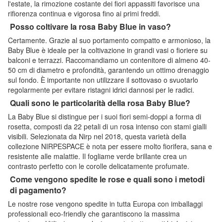
l'estate, la rimozione costante dei fiori appassiti favorisce una
rifiorenza continua e vigorosa fino ai primi freddi.
Posso coltivare la rosa Baby Blue in vaso?
Certamente. Grazie al suo portamento compatto e armonioso, la
Baby Blue è ideale per la coltivazione in grandi vasi o fioriere su
balconi e terrazzi. Raccomandiamo un contenitore di almeno 40-
50 cm di diametro e profondità, garantendo un ottimo drenaggio
sul fondo. È importante non utilizzare il sottovaso o svuotarlo
regolarmente per evitare ristagni idrici dannosi per le radici.
Quali sono le particolarità della rosa Baby Blue?
La Baby Blue si distingue per i suoi fiori semi-doppi a forma di
rosetta, composti da 22 petali di un rosa intenso con stami gialli
visibili. Selezionata da Nirp nel 2018, questa varietà della
collezione NIRPESPACE è nota per essere molto fiorifera, sana e
resistente alle malattie. Il fogliame verde brillante crea un
contrasto perfetto con le corolle delicatamente profumate.
Come vengono spedite le rose e quali sono i metodi
di pagamento?
Le nostre rose vengono spedite in tutta Europa con imballaggi
professionali eco-friendly che garantiscono la massima