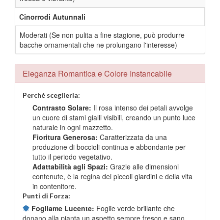
Cinorrodi Autunnali
Moderati (Se non pulita a fine stagione, può produrre
bacche ornamentali che ne prolungano l'interesse)
Eleganza Romantica e Colore Instancabile
Perché sceglierla:
Contrasto Solare:
Il rosa intenso dei petali avvolge
un cuore di stami gialli visibili, creando un punto luce
naturale in ogni mazzetto.
Fioritura Generosa:
Caratterizzata da una
produzione di boccioli continua e abbondante per
tutto il periodo vegetativo.
Adattabilità agli Spazi:
Grazie alle dimensioni
contenute, è la regina dei piccoli giardini e della vita
in contenitore.
Punti di Forza:
Fogliame Lucente:
Foglie verde brillante che
donano alla pianta un aspetto sempre fresco e sano.