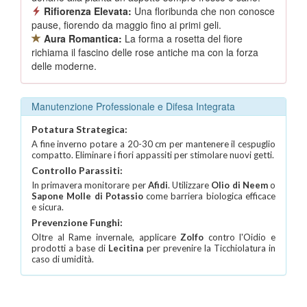
Rifiorenza Elevata:
Una floribunda che non conosce
pause, fiorendo da maggio fino ai primi geli.
Aura Romantica:
La forma a rosetta del fiore
richiama il fascino delle rose antiche ma con la forza
delle moderne.
Manutenzione Professionale e Difesa Integrata
Potatura Strategica:
A fine inverno potare a 20-30 cm per mantenere il cespuglio
compatto. Eliminare i fiori appassiti per stimolare nuovi getti.
Controllo Parassiti:
In primavera monitorare per
Afidi
. Utilizzare
Olio di Neem
o
Sapone Molle di Potassio
come barriera biologica efficace
e sicura.
Prevenzione Funghi:
Oltre al Rame invernale, applicare
Zolfo
contro l'Oidio e
prodotti a base di
Lecitina
per prevenire la Ticchiolatura in
caso di umidità.