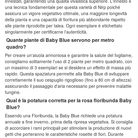
innestati, garantendo una qualità vivaistica superiore. L'innesto è
una tecnica fondamentale per questa varietà di Nirp poiché
assicura un vigore vegetativo ottimale, una maggiore longevità
della pianta e una capacità di fioritura più abbondante rispetto
alle piante riprodotte per talea. Ogni esemplare è etichettato
singolarmente per certificarne l'autenticità.
Quante piante di Baby Blue servono per metro
quadro?
Per creare un'aiuola armoniosa e garantire la salute del fogliame,
consigliamo solitamente l'uso di 2 piante per metro quadrato, con
un massimo di 3 esemplari se si desidera un effetto di massa più
rapido. Questa spaziatura permette alla Baby Blue di sviluppare
correttamente il suo cespuglio rigoglioso (fino a 80 cm di altezza)
assicurando il passaggio d'aria necessario per prevenire malattie
fungine.
Qual è la potatura corretta per la rosa floribunda Baby
Blue?
Essendo una Floribunda, la Baby Blue richiede una potatura
annuale a fine inverno, prima della ripresa vegetativa. Si consiglia
di accorciare i rami principali per stimolare la produzione di nuovi
getti che porteranno le caratteristiche rosette di fiori. Durante