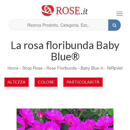
Toggl
navig
La rosa floribunda Baby
Blue®
Home
-
Shop Rose
-
Rose Floribunde
-
Baby Blue ® - NIRpvlet
ALTEZZA
COLORE
PARTICOLARITÀ