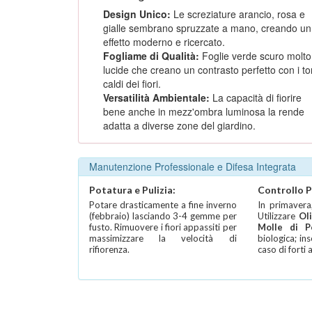
Design Unico:
Le screziature arancio, rosa e
gialle sembrano spruzzate a mano, creando un
effetto moderno e ricercato.
Fogliame di Qualità:
Foglie verde scuro molto
lucide che creano un contrasto perfetto con i to
caldi dei fiori.
Versatilità Ambientale:
La capacità di fiorire
bene anche in mezz'ombra luminosa la rende
adatta a diverse zone del giardino.
Manutenzione Professionale e Difesa Integrata
Potatura e Pulizia:
Controllo P
Potare drasticamente a fine inverno
In primavera
(febbraio) lasciando 3-4 gemme per
Utilizzare
Ol
fusto. Rimuovere i fiori appassiti per
Molle di P
massimizzare la velocità di
biologica; ins
rifiorenza.
caso di forti 