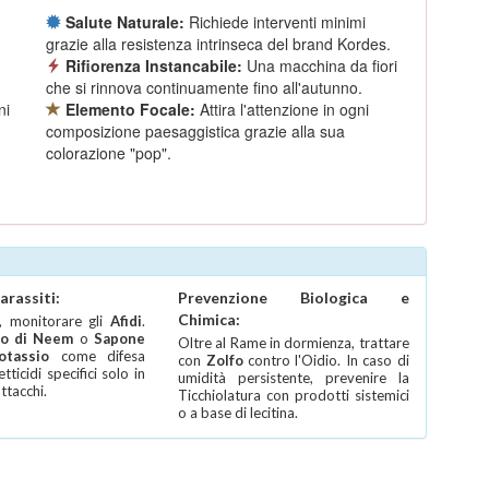
Salute Naturale:
Richiede interventi minimi
grazie alla resistenza intrinseca del brand Kordes.
Rifiorenza Instancabile:
Una macchina da fiori
che si rinnova continuamente fino all'autunno.
ni
Elemento Focale:
Attira l'attenzione in ogni
composizione paesaggistica grazie alla sua
colorazione "pop".
arassiti:
Prevenzione Biologica e
Chimica:
, monitorare gli
Afidi
.
io di Neem
o
Sapone
Oltre al Rame in dormienza, trattare
otassio
come difesa
con
Zolfo
contro l'Oidio. In caso di
etticidi specifici solo in
umidità persistente, prevenire la
attacchi.
Ticchiolatura con prodotti sistemici
o a base di lecitina.