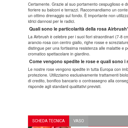
Certamente. Grazie al suo portamento cespuglioso e dritt
fioriere su balconi e terrazzi. Raccomandiamo un conte
un ottimo drenaggio sul fondo. È importante non utilizza
idrici dannosi per le radici.
Quali sono le particolarità della rosa Airbrush
La Airbrush è celebre per i suoi fiori straordinari (7-8 
arancio-rosa con centro giallo, righe rosse e screziatur
distingue per una fortissima resistenza alle malattie e
cromatico spettacolare in giardino.
Come vengono spedite le rose e quali sono i
Le nostre rose vengono spedite in tutta Europa con imb
protezione. Utilizziamo esclusivamente trattamenti biolo
di credito, bonifico bancario o contrassegno alla conseg
risponde agli standard qualitativi previsti.
SCHEDA TECNICA
VASO