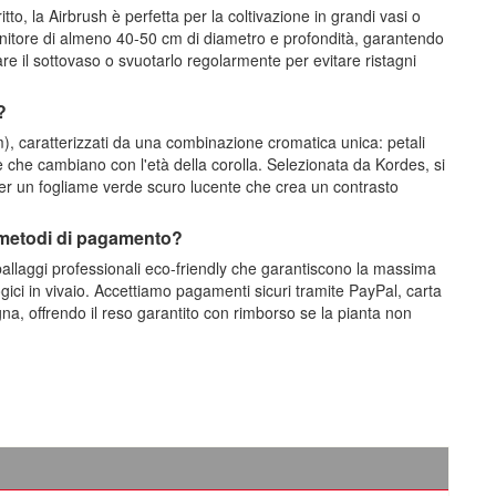
o, la Airbrush è perfetta per la coltivazione in grandi vasi o
nitore di almeno 40-50 cm di diametro e profondità, garantendo
re il sottovaso o svuotarlo regolarmente per evitare ristagni
?
cm), caratterizzati da una combinazione cromatica unica: petali
e che cambiano con l'età della corolla. Selezionata da Kordes, si
 per un fogliame verde scuro lucente che crea un contrasto
 metodi di pagamento?
allaggi professionali eco-friendly che garantiscono la massima
gici in vivaio. Accettiamo pagamenti sicuri tramite PayPal, carta
na, offrendo il reso garantito con rimborso se la pianta non