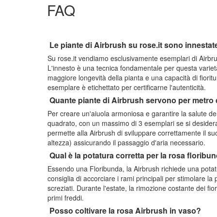
FAQ
Le piante di Airbrush su rose.it sono innestat
Su rose.it vendiamo esclusivamente esemplari di Airbrus
L'innesto è una tecnica fondamentale per questa variet
maggiore longevità della pianta e una capacità di fioritu
esemplare è etichettato per certificarne l'autenticità.
Quante piante di Airbrush servono per metro
Per creare un'aiuola armoniosa e garantire la salute de
quadrato, con un massimo di 3 esemplari se si desidera
permette alla Airbrush di sviluppare correttamente il s
altezza) assicurando il passaggio d'aria necessario.
Qual è la potatura corretta per la rosa florib
Essendo una Floribunda, la Airbrush richiede una potatu
consiglia di accorciare i rami principali per stimolare la 
screziati. Durante l'estate, la rimozione costante dei fio
primi freddi.
Posso coltivare la rosa Airbrush in vaso?