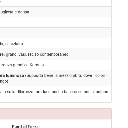
)
pugliosa e densa
o, screziato)
dure, grandi vasi, reciso contemporaneo
lleranza genetica Kordes)
bra luminosa
(Supporta bene la mezz'ombra, dove i colori
ungo)
zata sulla rifiorenza; produce poche bacche se non si potano
Punti di Forza: