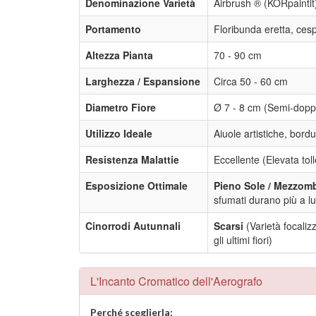
Denominazione Varietà
Airbrush ® (KORpaintit
Portamento
Floribunda eretta, ces
Altezza Pianta
70 - 90 cm
Larghezza / Espansione
Circa 50 - 60 cm
Diametro Fiore
Ø 7 - 8 cm (Semi-doppi
Utilizzo Ideale
Aiuole artistiche, bor
Resistenza Malattie
Eccellente (Elevata to
Esposizione Ottimale
Pieno Sole / Mezzom
sfumati durano più a l
Cinorrodi Autunnali
Scarsi
(Varietà focaliz
gli ultimi fiori)
L'Incanto Cromatico dell'Aerografo
Perché sceglierla: