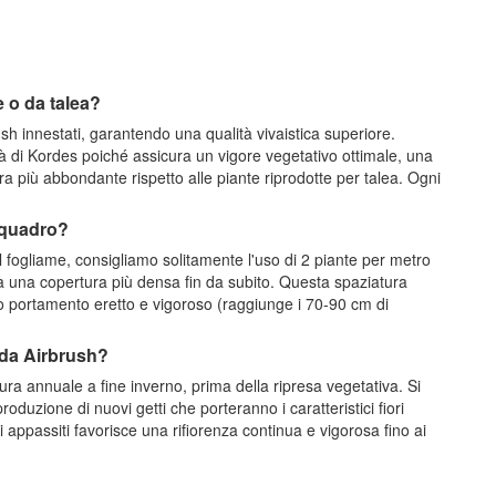
e o da talea?
h innestati, garantendo una qualità vivaistica superiore.
à di Kordes poiché assicura un vigore vegetativo ottimale, una
ra più abbondante rispetto alle piante riprodotte per talea. Ogni
 quadro?
l fogliame, consigliamo solitamente l'uso di 2 piante per metro
 una copertura più densa fin da subito. Questa spaziatura
uo portamento eretto e vigoroso (raggiunge i 70-90 cm di
unda Airbrush?
ra annuale a fine inverno, prima della ripresa vegetativa. Si
produzione di nuovi getti che porteranno i caratteristici fiori
ri appassiti favorisce una rifiorenza continua e vigorosa fino ai