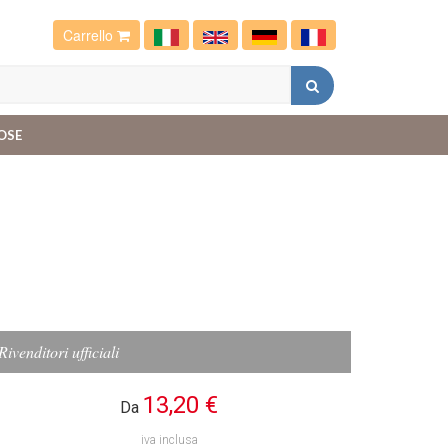
Carrello
OSE
Rivenditori ufficiali
13,20 €
Da
iva inclusa