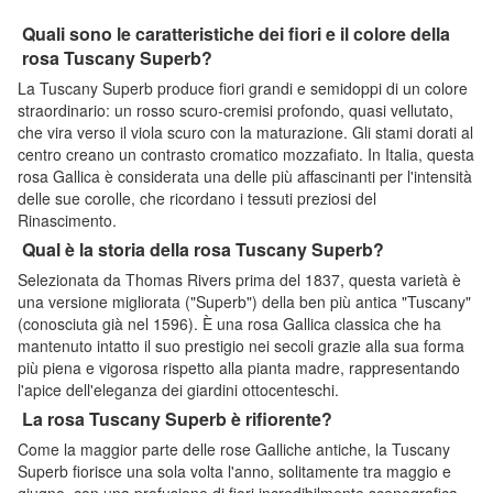
Quali sono le caratteristiche dei fiori e il colore della
rosa Tuscany Superb?
La Tuscany Superb produce fiori grandi e semidoppi di un colore
straordinario: un rosso scuro-cremisi profondo, quasi vellutato,
che vira verso il viola scuro con la maturazione. Gli stami dorati al
centro creano un contrasto cromatico mozzafiato. In Italia, questa
rosa Gallica è considerata una delle più affascinanti per l'intensità
delle sue corolle, che ricordano i tessuti preziosi del
Rinascimento.
Qual è la storia della rosa Tuscany Superb?
Selezionata da Thomas Rivers prima del 1837, questa varietà è
una versione migliorata ("Superb") della ben più antica "Tuscany"
(conosciuta già nel 1596). È una rosa Gallica classica che ha
mantenuto intatto il suo prestigio nei secoli grazie alla sua forma
più piena e vigorosa rispetto alla pianta madre, rappresentando
l'apice dell'eleganza dei giardini ottocenteschi.
La rosa Tuscany Superb è rifiorente?
Come la maggior parte delle rose Galliche antiche, la Tuscany
Superb fiorisce una sola volta l'anno, solitamente tra maggio e
giugno, con una profusione di fiori incredibilmente scenografica.