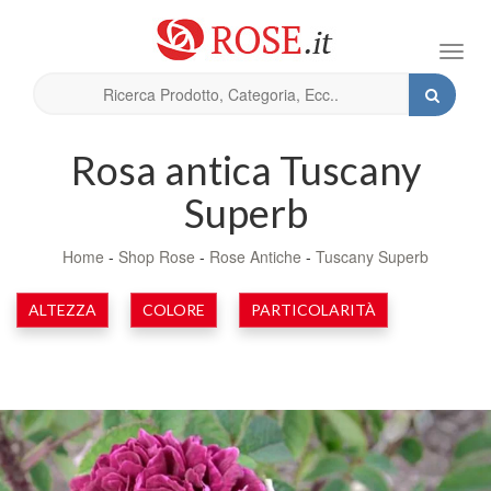
Toggl
navig
Rosa antica Tuscany
Superb
Home
-
Shop Rose
-
Rose Antiche
-
Tuscany Superb
ALTEZZA
COLORE
PARTICOLARITÀ