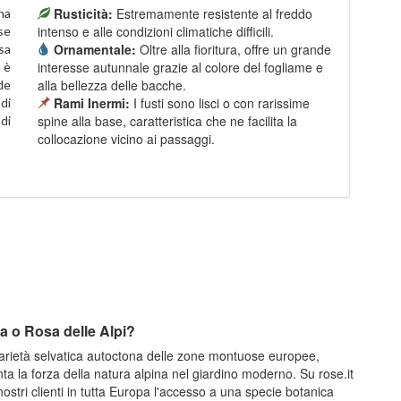
Rusticità:
Estremamente resistente al freddo
na
intenso e alle condizioni climatiche difficili.
se
Ornamentale:
Oltre alla fioritura, offre un grande
sa
interesse autunnale grazie al colore del fogliame e
a è
alla bellezza delle bacche.
de
Rami Inermi:
I fusti sono lisci o con rarissime
di
spine alla base, caratteristica che ne facilita la
 di
collocazione vicino ai passaggi.
na o Rosa delle Alpi?
arietà selvatica autoctona delle zone montuose europee,
a la forza della natura alpina nel giardino moderno. Su rose.it
nostri clienti in tutta Europa l'accesso a una specie botanica