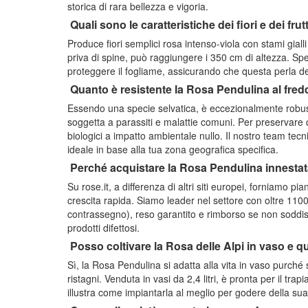
storica di rara bellezza e vigoria.
Quali sono le caratteristiche dei fiori e dei frut
Produce fiori semplici rosa intenso-viola con stami giall
priva di spine, può raggiungere i 350 cm di altezza. Spe
proteggere il fogliame, assicurando che questa perla delle
Quanto è resistente la Rosa Pendulina al fredd
Essendo una specie selvatica, è eccezionalmente robusta
soggetta a parassiti e malattie comuni. Per preservare 
biologici a impatto ambientale nullo. Il nostro team tec
ideale in base alla tua zona geografica specifica.
Perché acquistare la Rosa Pendulina innestata
Su rose.it, a differenza di altri siti europei, forniamo p
crescita rapida. Siamo leader nel settore con oltre 1100
contrassegno), reso garantito e rimborso se non soddisf
prodotti difettosi.
Posso coltivare la Rosa delle Alpi in vaso e 
Sì, la Rosa Pendulina si adatta alla vita in vaso purch
ristagni. Venduta in vasi da 2,4 litri, è pronta per il tra
illustra come impiantarla al meglio per godere della sua 