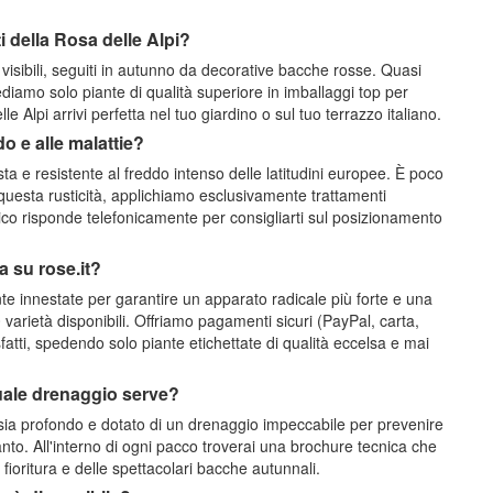
ti della Rosa delle Alpi?
i visibili, seguiti in autunno da decorative bacche rosse. Quasi
diamo solo piante di qualità superiore in imballaggi top per
 Alpi arrivi perfetta nel tuo giardino o sul tuo terrazzo italiano.
o e alle malattie?
 e resistente al freddo intenso delle latitudini europee. È poco
questa rusticità, applichiamo esclusivamente trattamenti
nico risponde telefonicamente per consigliarti sul posizionamento
 su rose.it?
iante innestate per garantire un apparato radicale più forte e una
 varietà disponibili. Offriamo pagamenti sicuri (PayPal, carta,
atti, spedendo solo piante etichettate di qualità eccelsa e mai
quale drenaggio serve?
é sia profondo e dotato di un drenaggio impeccabile per prevenire
pianto. All'interno di ogni pacco troverai una brochure tecnica che
fioritura e delle spettacolari bacche autunnali.