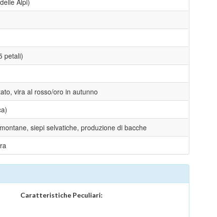
elle Alpi)
 petali)
tato, vira al rosso/oro in autunno
ca)
e montane, siepi selvatiche, produzione di bacche
ra
Caratteristiche Peculiari: