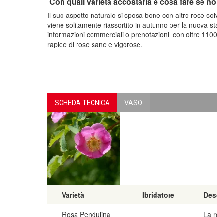
Con quali varietà accostarla e cosa fare se no
Il suo aspetto naturale si sposa bene con altre rose selv
viene solitamente riassortito in autunno per la nuova s
informazioni commerciali o prenotazioni; con oltre 1100 
rapide di rose sane e vigorose.
SCHEDA TECNICA
VASO
Varietà
Ibridatore
Des
Rosa Pendulina
La r