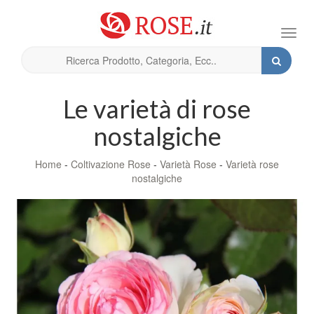
Toggl
navig
Le varietà di rose
nostalgiche
Home
-
Coltivazione Rose
-
Varietà Rose
-
Varietà rose
nostalgiche