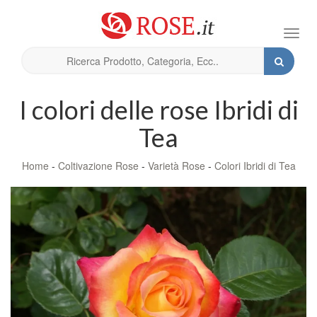
Toggl
navig
I colori delle rose Ibridi di
Tea
Home
-
Coltivazione Rose
-
Varietà Rose
-
Colori Ibridi di Tea