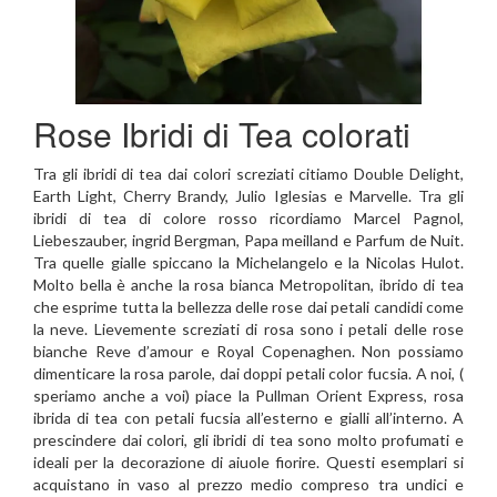
Rose Ibridi di Tea colorati
Tra gli ibridi di tea dai colori screziati citiamo Double Delight,
Earth Light, Cherry Brandy, Julio Iglesias e Marvelle. Tra gli
ibridi di tea di colore rosso ricordiamo Marcel Pagnol,
Liebeszauber, ingrid Bergman, Papa meilland e Parfum de Nuit.
Tra quelle gialle spiccano la Michelangelo e la Nicolas Hulot.
Molto bella è anche la rosa bianca Metropolitan, ibrido di tea
che esprime tutta la bellezza delle rose dai petali candidi come
la neve. Lievemente screziati di rosa sono i petali delle rose
bianche Reve d’amour e Royal Copenaghen. Non possiamo
dimenticare la rosa parole, dai doppi petali color fucsia. A noi, (
speriamo anche a voi) piace la Pullman Orient Express, rosa
ibrida di tea con petali fucsia all’esterno e gialli all’interno. A
prescindere dai colori, gli ibridi di tea sono molto profumati e
ideali per la decorazione di aiuole fiorire. Questi esemplari si
acquistano in vaso al prezzo medio compreso tra undici e