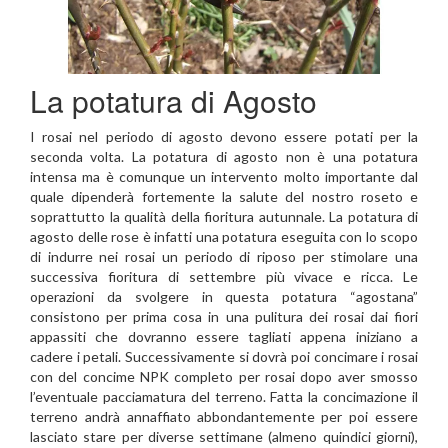
La potatura di Agosto
I rosai nel periodo di agosto devono essere potati per la
seconda volta. La potatura di agosto non è una potatura
intensa ma è comunque un intervento molto importante dal
quale dipenderà fortemente la salute del nostro roseto e
soprattutto la qualità della fioritura autunnale. La potatura di
agosto delle rose è infatti una potatura eseguita con lo scopo
di indurre nei rosai un periodo di riposo per stimolare una
successiva fioritura di settembre più vivace e ricca. Le
operazioni da svolgere in questa potatura “agostana”
consistono per prima cosa in una pulitura dei rosai dai fiori
appassiti che dovranno essere tagliati appena iniziano a
cadere i petali. Successivamente si dovrà poi concimare i rosai
con del concime NPK completo per rosai dopo aver smosso
l’eventuale pacciamatura del terreno. Fatta la concimazione il
terreno andrà annaffiato abbondantemente per poi essere
lasciato stare per diverse settimane (almeno quindici giorni),