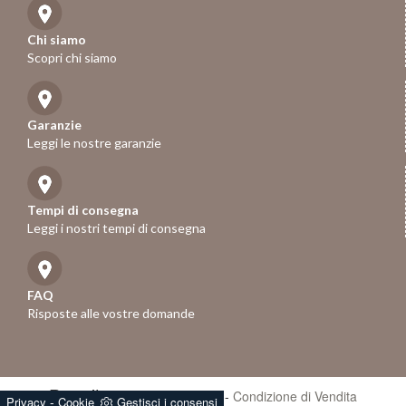
Chi siamo
Scopri chi siamo
Garanzie
Leggi le nostre garanzie
Tempi di consegna
Leggi i nostri tempi di consegna
FAQ
Risposte alle vostre domande
Rose.it
- P.iva 01247670258 -
Condizione di Vendita
-
Privacy
Cookie
Gestisci i consensi