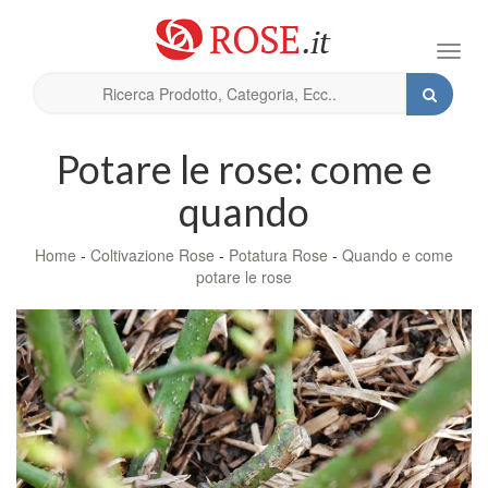
Toggl
navig
Potare le rose: come e
quando
Home
-
Coltivazione Rose
-
Potatura Rose
-
Quando e come
potare le rose