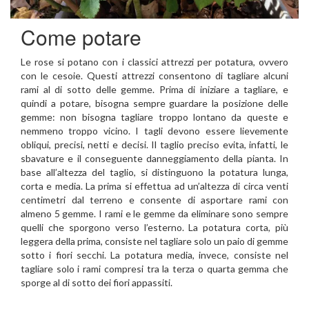
Come potare
Le rose si potano con i classici attrezzi per potatura, ovvero
con le cesoie. Questi attrezzi consentono di tagliare alcuni
rami al di sotto delle gemme. Prima di iniziare a tagliare, e
quindi a potare, bisogna sempre guardare la posizione delle
gemme: non bisogna tagliare troppo lontano da queste e
nemmeno troppo vicino. I tagli devono essere lievemente
obliqui, precisi, netti e decisi. Il taglio preciso evita, infatti, le
sbavature e il conseguente danneggiamento della pianta. In
base all’altezza del taglio, si distinguono la potatura lunga,
corta e media. La prima si effettua ad un’altezza di circa venti
centimetri dal terreno e consente di asportare rami con
almeno 5 gemme. I rami e le gemme da eliminare sono sempre
quelli che sporgono verso l’esterno. La potatura corta, più
leggera della prima, consiste nel tagliare solo un paio di gemme
sotto i fiori secchi. La potatura media, invece, consiste nel
tagliare solo i rami compresi tra la terza o quarta gemma che
sporge al di sotto dei fiori appassiti.