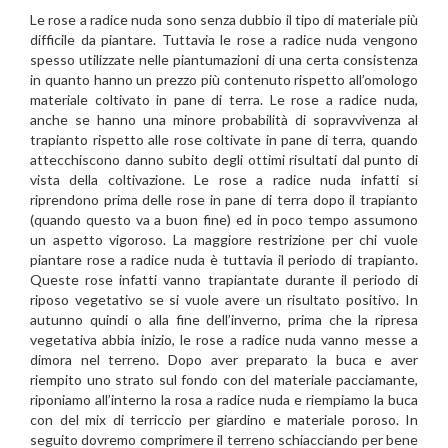
Le rose a radice nuda sono senza dubbio il tipo di materiale più
difficile da piantare. Tuttavia le rose a radice nuda vengono
spesso utilizzate nelle piantumazioni di una certa consistenza
in quanto hanno un prezzo più contenuto rispetto all’omologo
materiale coltivato in pane di terra. Le rose a radice nuda,
anche se hanno una minore probabilità di sopravvivenza al
trapianto rispetto alle rose coltivate in pane di terra, quando
attecchiscono danno subito degli ottimi risultati dal punto di
vista della coltivazione. Le rose a radice nuda infatti si
riprendono prima delle rose in pane di terra dopo il trapianto
(quando questo va a buon fine) ed in poco tempo assumono
un aspetto vigoroso. La maggiore restrizione per chi vuole
piantare rose a radice nuda è tuttavia il periodo di trapianto.
Queste rose infatti vanno trapiantate durante il periodo di
riposo vegetativo se si vuole avere un risultato positivo. In
autunno quindi o alla fine dell’inverno, prima che la ripresa
vegetativa abbia inizio, le rose a radice nuda vanno messe a
dimora nel terreno. Dopo aver preparato la buca e aver
riempito uno strato sul fondo con del materiale pacciamante,
riponiamo all’interno la rosa a radice nuda e riempiamo la buca
con del mix di terriccio per giardino e materiale poroso. In
seguito dovremo comprimere il terreno schiacciando per bene