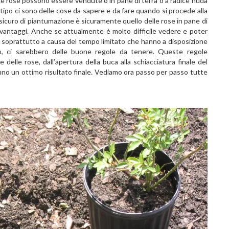
Le rose possono essere vendute o in pane di terra o a radice nuda
tipo ci sono delle cose da sapere e da fare quando si procede alla
sicuro di piantumazione è sicuramente quello delle rose in pane di
 vantaggi. Anche se attualmente è molto difficile vedere e poter
e, soprattutto a causa del tempo limitato che hanno a disposizione
ggio, ci sarebbero delle buone regole da tenere. Queste regole
e delle rose, dall’apertura della buca alla schiacciatura finale del
no un ottimo risultato finale. Vediamo ora passo per passo tutte