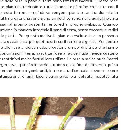
itivi delle rose in pane di terra sono infatti numerosi. Queste rose
ere piantumate durante tutto l’anno. Le piantine cresciute con il
in questo terreno e quindi se vengono piantate anche durante la
tti ricreata una condizione simile al terreno, nella quale la pianta
essari al proprio sostentamento ed al proprio sviluppo. Quando
tiamo in maniera integrale il pane di terra, senza toccare le radici
la pianta. Per questo motivo le piante cresciute in vaso possono
ta ovviamente per quei mesi in cui il terreno è gelato. Per contro
re alle rose a radice nuda, e costano un po’ di più perché hanno
, concimazioni, terra, vaso). Le rose a radice nuda invece costano
estrizioni molto forti al loro utilizzo. Le rose a radice nuda infatti
tativo, quindi o in tardo autunno o alla fine dell’inverno, prima
are perché meno ingombranti, le rose a radice nuda devono essere
tumazione è una fase sicuramente più delicata rispetto alla