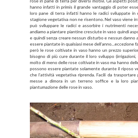
rose in pane di terra per diversi motivi. Gli aspetti pos
hanno infatti in primis il grande vantaggio di poter ess
loro pane di terra infatti hanno le radici sviluppate 
stagione vegetativa non ne risentono. Nel vaso viene infa
può sviluppare le radici e assorbire i nutrimenti nec
andiamo a piantare piantine cresciute in vaso quindi aspor
e quindi senza creare nessun disturbo e nessun danno al
essere piantate in qualsiasi mese dell’anno…eccezione fat
però le rose coltivate in vaso hanno un prezzo superio
bisogno di più cure durante il loro sviluppo (irrigazioni
molto di meno delle rose coltivate in vaso ma hanno delle r
possono essere piantate solamente durante il riposo vege
che l’attività vegetativa riprenda. Facili da trasport
messe a dimora in un terreno soffice e la loro pian
piantumazione delle rose in vaso.