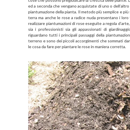
cose che possono pregiudicare la crescita delle piante. 
ed a seconda che vengano acquistate di uno o dell’altro 
piantumazione della pianta. Il metodo più semplice e più 
terra ma anche le rose a radice nuda presentano i loro
realizzare piantumazioni di rose eseguite a regola d’art
sia i professionisti sia gli appassionati di giardina
riguardano tutti i principali passaggi della piantumazion
terreno e sono dei piccoli accorgimenti che sommati dan
le cosa da fare per piantare le rose in maniera corretta.