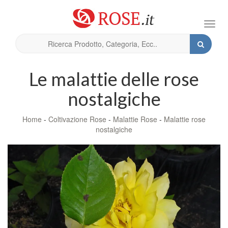
Toggl
navig
Le malattie delle rose
nostalgiche
Home
-
Coltivazione Rose
-
Malattie Rose
-
Malattie rose
nostalgiche