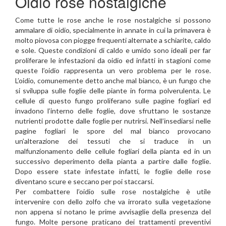
Oidio rose nostalgiche
Come tutte le rose anche le rose nostalgiche si possono
ammalare di oidio, specialmente in annate in cui la primavera è
molto piovosa con piogge frequenti alternate a schiarite, caldo
e sole. Queste condizioni di caldo e umido sono ideali per far
proliferare le infestazioni da oidio ed infatti in stagioni come
queste l’oidio rappresenta un vero problema per le rose.
L’oidio, comunemente detto anche mal bianco, è un fungo che
si sviluppa sulle foglie delle piante in forma polverulenta. Le
cellule di questo fungo proliferano sulle pagine fogliari ed
invadono l’interno delle foglie, dove sfruttano le sostanze
nutrienti prodotte dalle foglie per nutrirsi. Nell’insediarsi nelle
pagine fogliari le spore del mal bianco provocano
un’alterazione dei tessuti che si traduce in un
malfunzionamento delle cellule fogliari della pianta ed in un
successivo deperimento della pianta a partire dalle foglie.
Dopo essere state infestate infatti, le foglie delle rose
diventano scure e seccano per poi staccarsi.
Per combattere l’oidio sulle rose nostalgiche è utile
intervenire con dello zolfo che va irrorato sulla vegetazione
non appena si notano le prime avvisaglie della presenza del
fungo. Molte persone praticano dei trattamenti preventivi