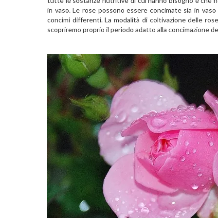
tutte le sostanze nutritive di cui hanno bisogno e che n
in vaso. Le rose possono essere concimate sia in vaso
concimi differenti. La modalità di coltivazione delle ros
scopriremo proprio il periodo adatto alla concimazione del