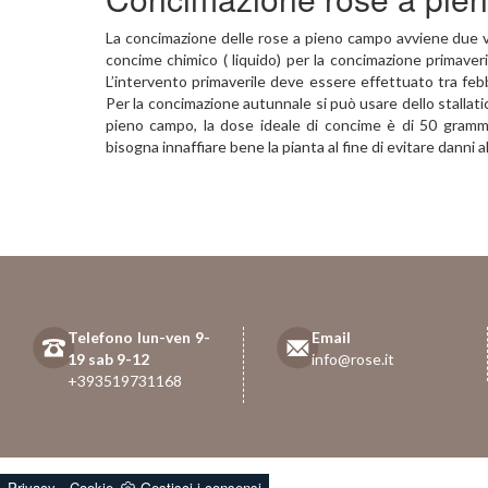
La concimazione delle rose a pieno campo avviene due vo
concime chimico ( liquido) per la concimazione primave
L’intervento primaverile deve essere effettuato tra fe
Per la concimazione autunnale si può usare dello stallati
pieno campo, la dose ideale di concime è di 50 gramm
bisogna innaffiare bene la pianta al fine di evitare danni
Telefono lun-ven 9-
Email
19 sab 9-12
info@rose.it
+393519731168
-
Privacy
Cookie
Gestisci i consensi