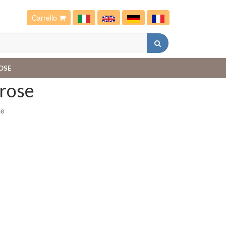
Carrello
OSE
 rose
se