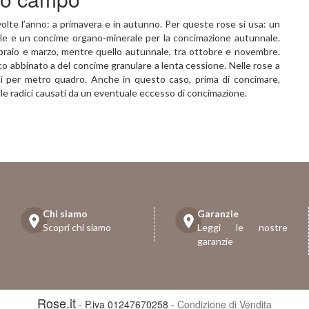
lte l’anno: a primavera e in autunno. Per queste rose si usa: un
rile e un concime organo-minerale per la concimazione autunnale.
bbraio e marzo, mentre quello autunnale, tra ottobre e novembre.
co abbinato a del concime granulare a lenta cessione. Nelle rose a
i per metro quadro. Anche in questo caso, prima di concimare,
 alle radici causati da un eventuale eccesso di concimazione.
Chi siamo
Garanzie
Scopri chi siamo
Leggi le nostre
garanzie
Rose.it
- P.iva 01247670258 -
Condizione di Vendita